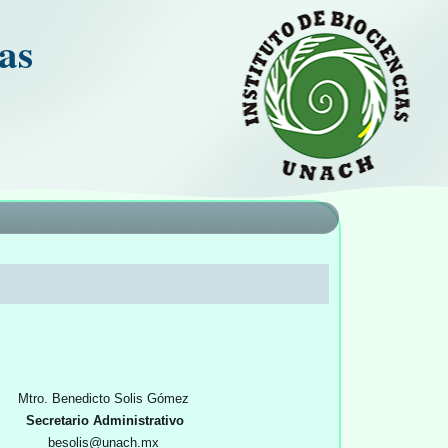
as
enedicto Solis Gómez
Secretario Administrativo
besolis@unach.mx