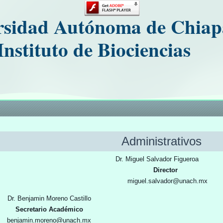
rsidad Autónoma de Chiap
Instituto de Biociencias
Administrativos
guel Salvador Figueroa
Director
l.salvador@unach.mx
Dr. Benjamin Moreno Castillo
Mtro. B
Secretario Académico
benjamin.moreno@unach.mx